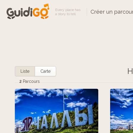
Every place has
Créer un parcou
a story to tell
H
Liste
Carte
2
Parcours