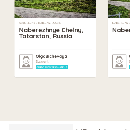
NABEREJNYE TCHELNY, RUSSIE
NABEREJNYE 
Naberezhnye Chelny,
Naber
Tatarstan, Russia
OlgaBichevaya
Student
GUIDE ACCOMPAGNATEUR