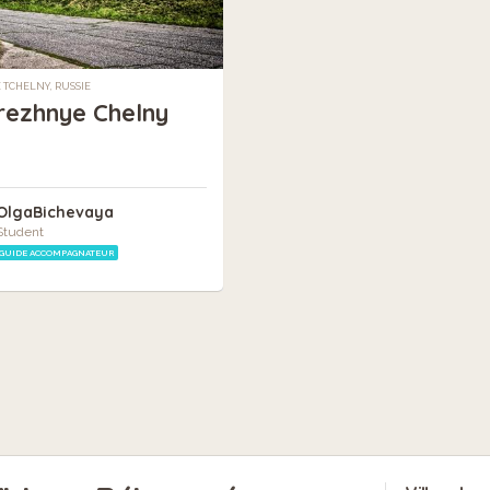
TCHELNY, RUSSIE
ezhnye Chelny
OlgaBichevaya
Student
GUIDE ACCOMPAGNATEUR