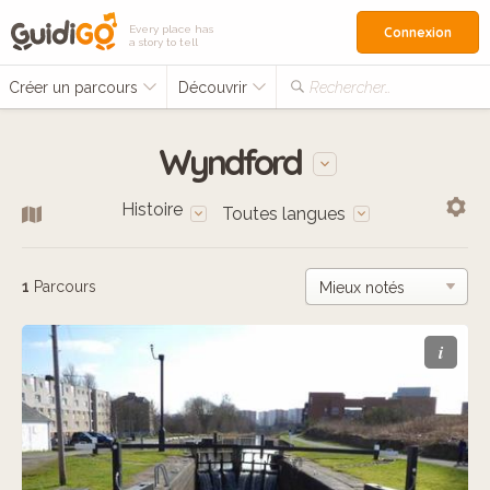
Every place has
Connexion
a story to tell
Créer un parcours
Découvrir
Rechercher…
Wyndford
Histoire
Toutes langues
1
Parcours
i