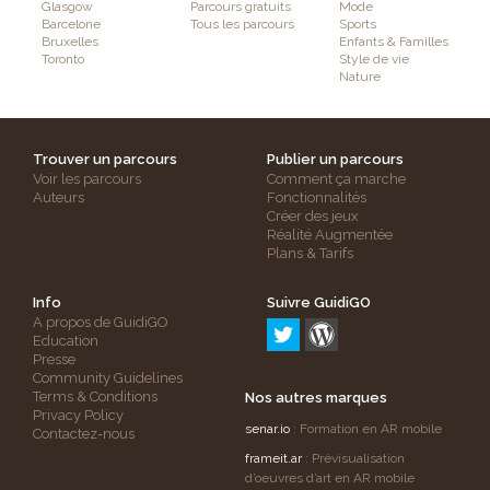
Glasgow
Parcours gratuits
Mode
Barcelone
Tous les parcours
Sports
Bruxelles
Enfants & Familles
Toronto
Style de vie
Nature
Trouver un parcours
Publier un parcours
Voir les parcours
Comment ça marche
Auteurs
Fonctionnalités
Créer des jeux
Réalité Augmentée
Plans & Tarifs
Info
Suivre GuidiGO
A propos de GuidiGO
Education
Presse
Community Guidelines
Terms & Conditions
Nos autres marques
Privacy Policy
senar.io
: Formation en AR mobile
Contactez-nous
frameit.ar
: Prévisualisation
d’oeuvres d’art en AR mobile