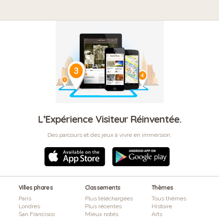
L’Expérience Visiteur Réinventée.
Des parcours et des jeux à vivre en immersion.
Villes phares
Classements
Thèmes
Paris
Plus téléchargées
Tous thèmes
Londres
Plus récentes
Histoire
San Francisco
Mieux notés
Arts