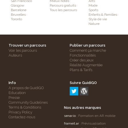
San Francisco
Mieux notés
Arts
Glasgow
Parcours gratuits
Mode
Barcelone
Tous les parcours
Sports
Bruxelles
Enfants & Familles
Toronto
Style de vie
Nature
Trouver un parcours
Publier un parcours
Voir les parcours
Comment ça marche
Auteurs
Fonctionnalités
Créer des jeux
Réalité Augmentée
Plans & Tarifs
Info
Suivre GuidiGO
A propos de GuidiGO
Education
Presse
Community Guidelines
Terms & Conditions
Nos autres marques
Privacy Policy
senar.io
: Formation en AR mobile
Contactez-nous
frameit.ar
: Prévisualisation