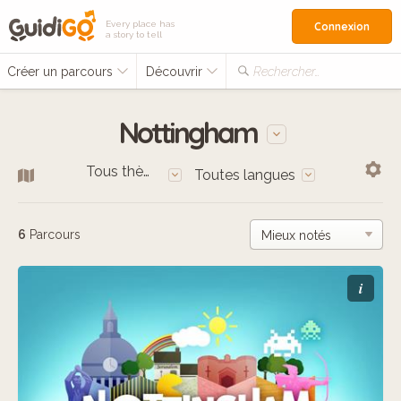
Every place has
Connexion
a story to tell
Créer un parcours
Découvrir
Rechercher…
Nottingham
Tous thèmes
Toutes langues
6
Parcours
i