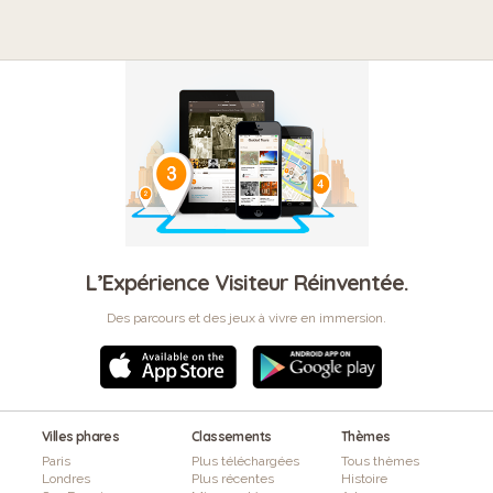
L’Expérience Visiteur Réinventée.
Des parcours et des jeux à vivre en immersion.
Villes phares
Classements
Thèmes
Paris
Plus téléchargées
Tous thèmes
Londres
Plus récentes
Histoire