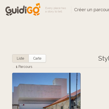
Every place has
Créer un parcou
a story to tell
Sty
Liste
Carte
1
Parcours