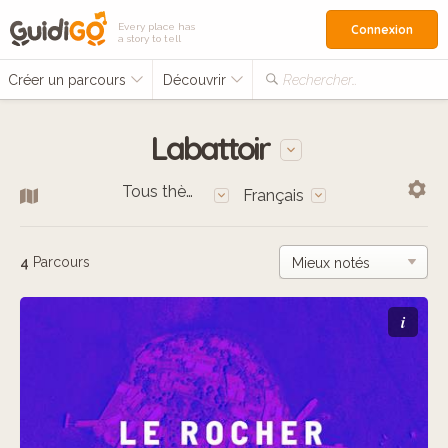
Every place has
Connexion
a story to tell
Créer un parcours
Découvrir
Rechercher…
Labattoir
Tous thèmes
Français
4
Parcours
i