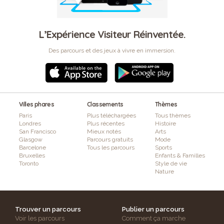
L’Expérience Visiteur Réinventée.
Des parcours et des jeux à vivre en immersion.
Villes phares
Classements
Thèmes
Paris
Plus téléchargées
Tous thèmes
Londres
Plus récentes
Histoire
San Francisco
Mieux notés
Arts
Glasgow
Parcours gratuits
Mode
Barcelone
Tous les parcours
Sports
Bruxelles
Enfants & Familles
Toronto
Style de vie
Nature
Trouver un parcours
Publier un parcours
Voir les parcours
Comment ça marche