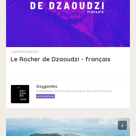
LABATTOIR, MAYOTTE
Le Rocher de Dzaoudzi - français
Sisygambis
Installation-multimedia-musique-film-performance.
ASSOCIATION
i