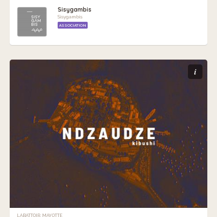
Sisygambis
Sisygambis
ASSOCIATION
i
LABATTOIR, MAYOTTE