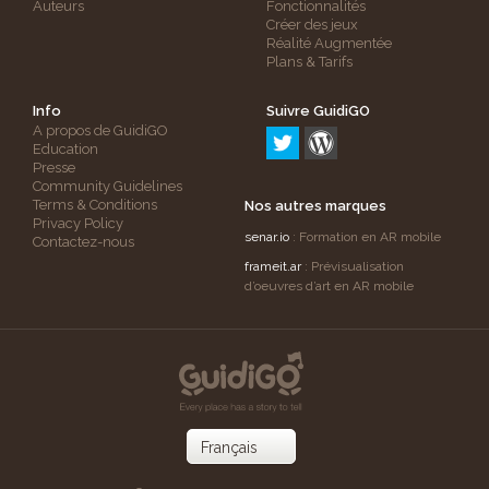
Auteurs
Fonctionnalités
Créer des jeux
Réalité Augmentée
Plans & Tarifs
Info
Suivre GuidiGO
A propos de GuidiGO
Education
Presse
Community Guidelines
Terms & Conditions
Nos autres marques
Privacy Policy
senar.io
: Formation en AR mobile
Contactez-nous
frameit.ar
: Prévisualisation
d’oeuvres d’art en AR mobile