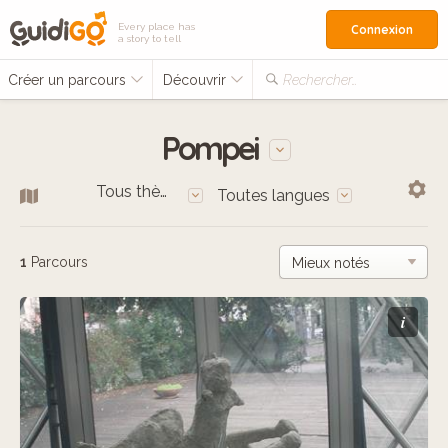
Every place has
Connexion
a story to tell
Créer un parcours
Découvrir
Rechercher…
Pompei
Tous thèmes
Toutes langues
1
Parcours
i