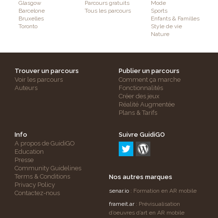
Glasgow
Parcours gratuits
Mode
Barcelone
Tous les parcours
Sports
Bruxelles
Enfants & Familles
Toronto
Style de vie
Nature
Trouver un parcours
Publier un parcours
Voir les parcours
Comment ça marche
Auteurs
Fonctionnalités
Créer des jeux
Réalité Augmentée
Plans & Tarifs
Info
Suivre GuidiGO
A propos de GuidiGO
Education
Presse
Community Guidelines
Terms & Conditions
Nos autres marques
Privacy Policy
senar.io
: Formation en AR mobile
Contactez-nous
frameit.ar
: Prévisualisation
d’oeuvres d’art en AR mobile