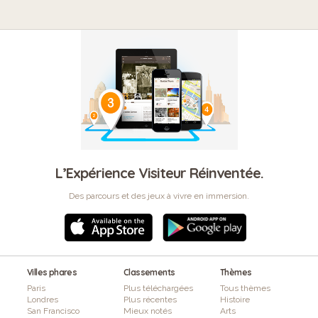
L’Expérience Visiteur Réinventée.
Des parcours et des jeux à vivre en immersion.
Villes phares
Classements
Thèmes
Paris
Plus téléchargées
Tous thèmes
Londres
Plus récentes
Histoire
San Francisco
Mieux notés
Arts