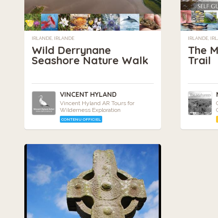
IRLANDE, IRLANDE
IRLANDE, IR
Wild Derrynane
The M
Seashore Nature Walk
Trail
VINCENT HYLAND
Vincent Hyland AR Tours for
Wilderness Exploration
CONTENU OFFICIEL