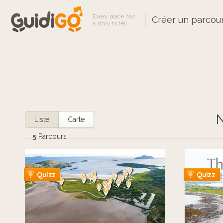
Every place has
Créer un parcou
a story to tell
N
Liste
Carte
5
Parcours
Quizz
Quizz