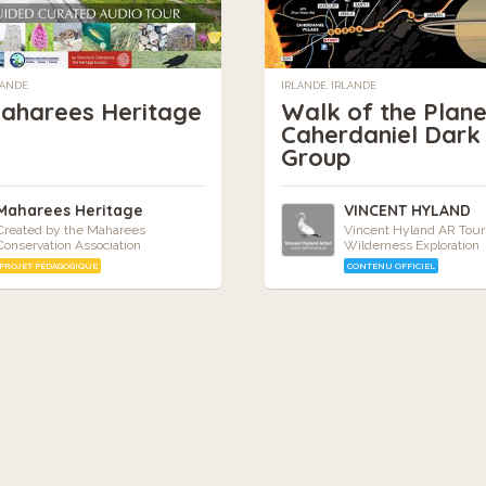
LANDE
IRLANDE, IRLANDE
aharees Heritage
Walk of the Plane
Caherdaniel Dark
Group
Maharees Heritage
VINCENT HYLAND
Created by the Maharees
Vincent Hyland AR Tours
Conservation Association
Wilderness Exploration
PROJET PÉDAGOGIQUE
CONTENU OFFICIEL