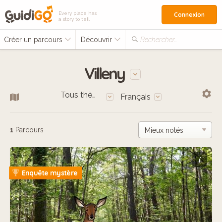
Every place has
Connexion
a story to tell
Créer un parcours
Découvrir
Rechercher…
Villeny
Tous thèmes
Français
1
Parcours
i
Enquête mystère