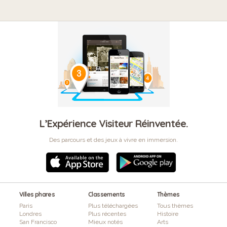
L’Expérience Visiteur Réinventée.
Des parcours et des jeux à vivre en immersion.
Villes phares
Classements
Thèmes
Paris
Plus téléchargées
Tous thèmes
Londres
Plus récentes
Histoire
San Francisco
Mieux notés
Arts