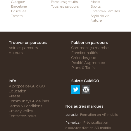
Glasgow
Parcours gratuits
Mode
Barcelone
Tous les parcours
Sports
Bruxelles
Enfants & Familles
Toronto
Style de vie
Nature
Trouver un parcours
Publier un parcours
Voir les parcours
Comment ça marche
Auteurs
Fonctionnalités
Créer des jeux
Réalité Augmentée
Plans & Tarifs
Info
Suivre GuidiGO
A propos de GuidiGO
Education
Presse
Community Guidelines
Terms & Conditions
Nos autres marques
Privacy Policy
senar.io
: Formation en AR mobile
Contactez-nous
frameit.ar
: Prévisualisation
d’oeuvres d’art en AR mobile