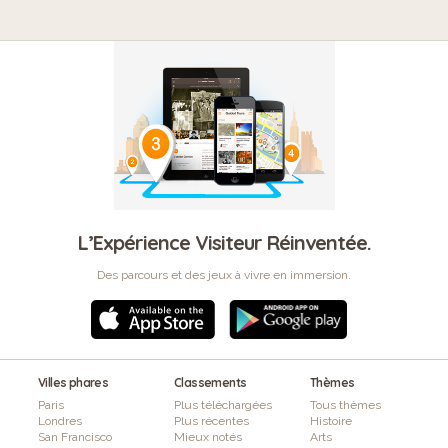
L’Expérience Visiteur Réinventée.
Des parcours et des jeux à vivre en immersion.
Villes phares
Classements
Thèmes
Paris
Plus téléchargées
Tous thèmes
Londres
Plus récentes
Histoire
San Francisco
Mieux notés
Arts