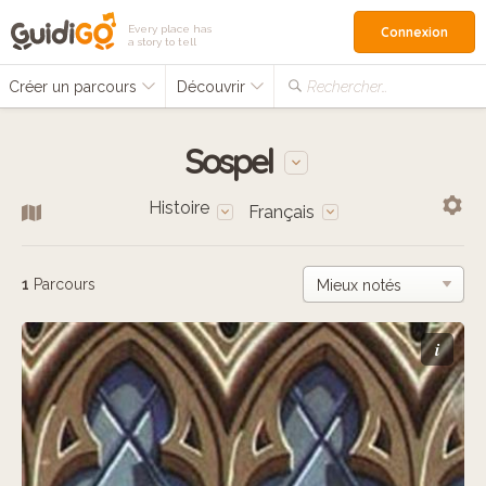
Every place has
Connexion
a story to tell
Créer un parcours
Découvrir
Rechercher…
Sospel
Histoire
Français
1
Parcours
i