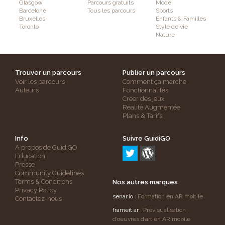
Glasgow
Parcours gratuits
Mode
Barcelone
Tous les parcours
Sports
Bruxelles
Enfants & Familles
Toronto
Style de vie
Nature
Trouver un parcours
Publier un parcours
Voir les parcours
Comment ça marche
Auteurs
Fonctionnalités
Créer des jeux
Réalité Augmentée
Plans & Tarifs
Info
Suivre GuidiGO
A propos de GuidiGO
Education
Presse
Community Guidelines
Terms & Conditions
Nos autres marques
Privacy Policy
senar.io
: Formation en AR mobile
Contactez-nous
frameit.ar
: Prévisualisation
d’oeuvres d’art en AR mobile