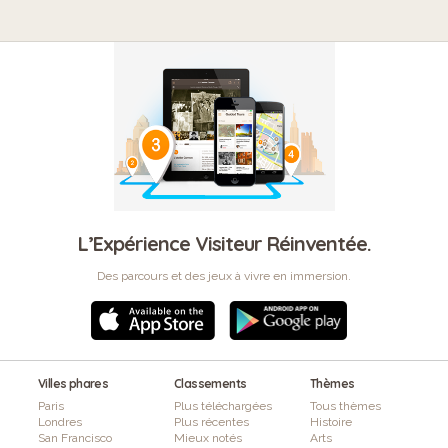
L’Expérience Visiteur Réinventée.
Des parcours et des jeux à vivre en immersion.
Villes phares
Classements
Thèmes
Paris
Plus téléchargées
Tous thèmes
Londres
Plus récentes
Histoire
San Francisco
Mieux notés
Arts