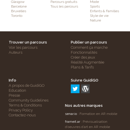
Glasgow
Parcours gratuits
Mode
Barcelone
Tous les parcours
Sports
Bruxelles
Enfants & Familles
Toronto
Style de vie
Nature
Trouver un parcours
Publier un parcours
Voir les parcours
Comment ça marche
Auteurs
Fonctionnalités
Créer des jeux
Réalité Augmentée
Plans & Tarifs
Info
Suivre GuidiGO
A propos de GuidiGO
Education
Presse
Community Guidelines
Terms & Conditions
Nos autres marques
Privacy Policy
senar.io
: Formation en AR mobile
Contactez-nous
frameit.ar
: Prévisualisation
d’oeuvres d’art en AR mobile