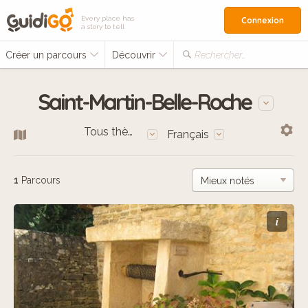
Every place has
Connexion
a story to tell
Créer un parcours
Découvrir
Rechercher…
Saint-Martin-Belle-Roche
Tous thèmes
Français
1
Parcours
i