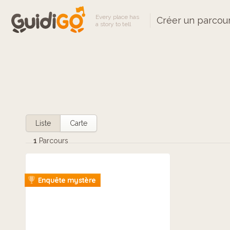
Every place has
Créer un parcou
a story to tell
Liste
Carte
1
Parcours
Enquête mystère