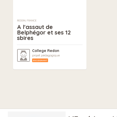
REDON, FRANCE
A l'assaut de
Belphégor et ses 12
sbires
College Redon
projet pédagogique
ENSEIGNANT