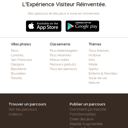
L’Expérience Visiteur Réinventée.
Des parcours et des jeux à vivre en immersion.
Villes phares
Classements
Thèmes
Paris
Plus téléchargées
Tous thèmes
Londres
Plus récentes
Histoire
San Francisco
Mieux notés
Arts
Glasgow
Parcours gratuits
Mode
Barcelone
Tous les parcours
Sports
Bruxelles
Enfants & Familles
Toronto
Style de vie
Nature
Trouver un parcours
Publier un parcours
Voir les parcours
Comment ça marche
Auteurs
Fonctionnalités
Créer des jeux
Réalité Augmentée