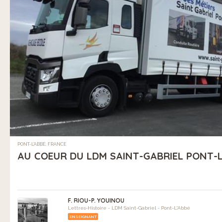
PONT-L'ABBÉ, FRANCE
AU COEUR DU LDM SAINT-GABRIEL PONT-L
F. RIOU-P. YOUINOU
Lettres-Histoire - LDM Saint-Gabriel - Pont-L'Abbé
ENSEIGNANT