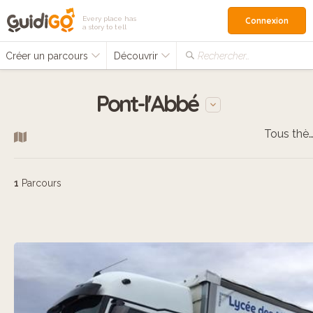
Every place has
Connexion
a story to tell
Créer un parcours
Découvrir
Rechercher…
Pont-l'Abbé
Tous thèm
1
Parcours