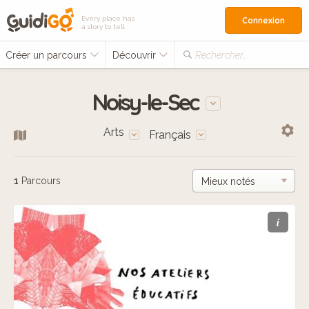
Every place has
Connexion
a story to tell
Créer un parcours
Découvrir
Rechercher…
Noisy-le-Sec
Arts
Français
1
Parcours
i