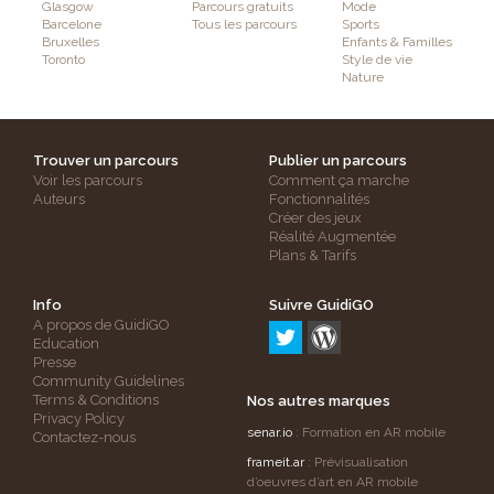
Glasgow
Parcours gratuits
Mode
Barcelone
Tous les parcours
Sports
Bruxelles
Enfants & Familles
Toronto
Style de vie
Nature
Trouver un parcours
Publier un parcours
Voir les parcours
Comment ça marche
Auteurs
Fonctionnalités
Créer des jeux
Réalité Augmentée
Plans & Tarifs
Info
Suivre GuidiGO
A propos de GuidiGO
Education
Presse
Community Guidelines
Terms & Conditions
Nos autres marques
Privacy Policy
senar.io
: Formation en AR mobile
Contactez-nous
frameit.ar
: Prévisualisation
d’oeuvres d’art en AR mobile