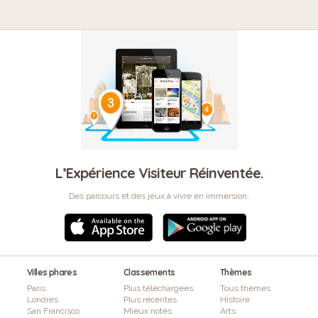
L’Expérience Visiteur Réinventée.
Des parcours et des jeux à vivre en immersion.
Villes phares
Classements
Thèmes
Paris
Plus téléchargées
Tous thèmes
Londres
Plus récentes
Histoire
San Francisco
Mieux notés
Arts