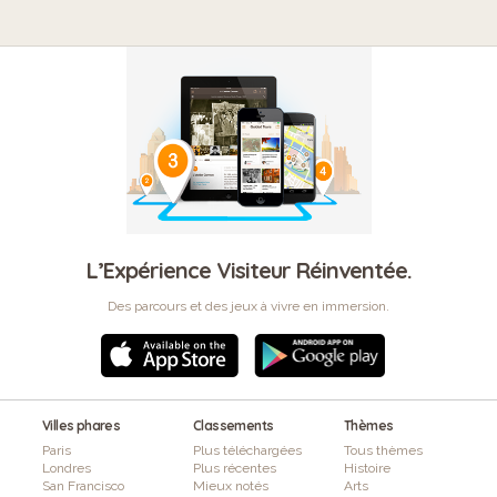
L’Expérience Visiteur Réinventée.
Des parcours et des jeux à vivre en immersion.
Villes phares
Classements
Thèmes
Paris
Plus téléchargées
Tous thèmes
Londres
Plus récentes
Histoire
San Francisco
Mieux notés
Arts