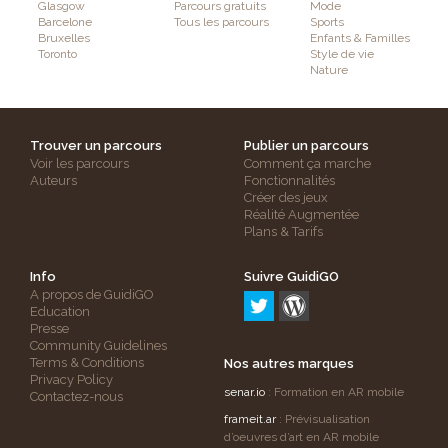
Glasgow
Parcours gratuits
Mode
Barcelone
Tous les parcours
Sports
Bruxelles
Enfants & Familles
Toronto
Style de vie
Nature
Trouver un parcours
Publier un parcours
Voir les parcours
Comment ça marche
Auteurs
Fonctionnalités
Créer des jeux
Réalité Augmentée
Plans & Tarifs
Info
Suivre GuidiGO
A propos de GuidiGO
Education
Presse
Community Guidelines
Terms & Conditions
Nos autres marques
Privacy Policy
senar.io
: Formation en AR mobile
Contactez-nous
frameit.ar
: Prévisualisation
d’oeuvres d’art en AR mobile