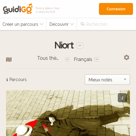
Every place has
Connexion
a story to tell
Créer un parcours
Découvrir
Rechercher…
Niort
Tous thèmes
Français
1
Parcours
i