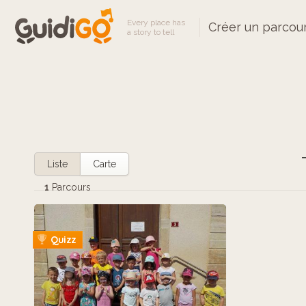
Every place has
Créer un parcou
a story to tell
Liste
Carte
1
Parcours
Quizz