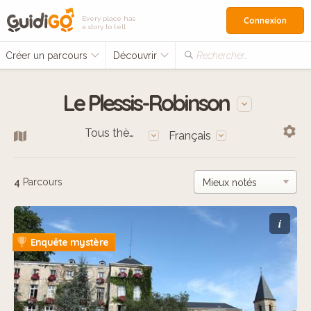
Every place has
Connexion
a story to tell
Créer un parcours
Découvrir
Rechercher…
Le Plessis-Robinson
Tous thèmes
Français
4
Parcours
i
Enquête mystère