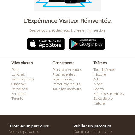
L’Expérience Visiteur Réinventée.
Des parcours et des jeux à vivre en immersion.
Villes phares
Classements
Thèmes
Paris
Plus téléchargées
Tous thèmes
Londres
Plus récentes
Histoire
San Francisco
Mieux notés
Arts
Glasgow
Parcours gratuits
Mode
Barcelone
Tous les parcours
Sports
Bruxelles
Enfants & Familles
Toronto
Style de vie
Nature
Trouver un parcours
Publier un parcours
Voir les parcours
Comment ça marche