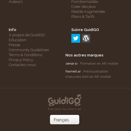
Auteurs
Fonctionnalités
Créer des jeux
Réalité Augmentée
Plans & Tarifs
Info
Suivre GuidiGO
A propos de GuidiGO
Education
Presse
Community Guidelines
Terms & Conditions
Nos autres marques
Privacy Policy
senar.io
: Formation en AR mobile
Contactez-nous
frameit.ar
: Prévisualisation
d’oeuvres d’art en AR mobile