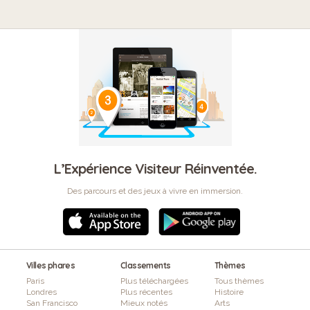
L’Expérience Visiteur Réinventée.
Des parcours et des jeux à vivre en immersion.
Villes phares
Classements
Thèmes
Paris
Plus téléchargées
Tous thèmes
Londres
Plus récentes
Histoire
San Francisco
Mieux notés
Arts