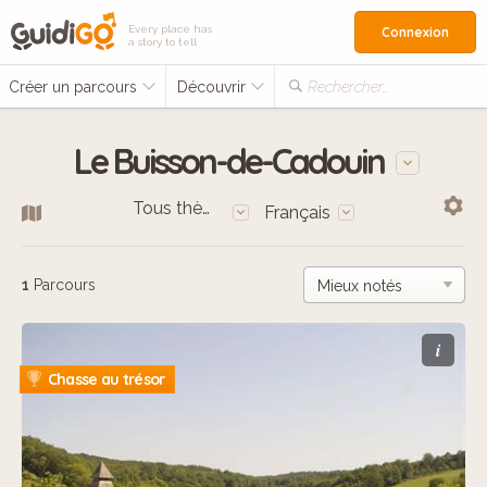
Every place has
Connexion
a story to tell
Créer un parcours
Découvrir
Rechercher…
Le Buisson-de-Cadouin
Tous thèmes
Français
1
Parcours
i
Chasse au trésor