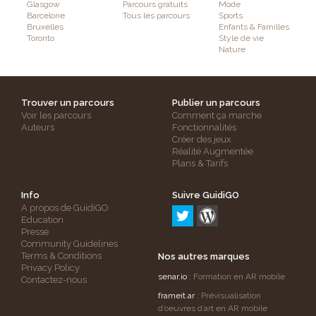
Glasgow
Parcours gratuits
Mode
Barcelone
Tous les parcours
Sports
Bruxelles
Enfants & Familles
Toronto
Style de vie
Nature
Trouver un parcours
Publier un parcours
Voir les parcours
Comment ça marche
Auteurs
Fonctionnalités
Créer des jeux
Réalité Augmentée
Plans & Tarifs
Info
Suivre GuidiGO
A propos de GuidiGO
Education
Presse
Community Guidelines
Terms & Conditions
Nos autres marques
Privacy Policy
senar.io
: Formation en AR mobile
Contactez-nous
frameit.ar
: Prévisualisation
d’oeuvres d’art en AR mobile