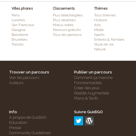
Villes phares
Classements
Thèmes
Paris
Plus téléchargées
Tous thèmes
Londres
Plus récentes
Histoire
San Francisco
Mieux notés
Arts
Glasgow
Parcours gratuits
Mode
Barcelone
Tous les parcours
Sports
Bruxelles
Enfants & Familles
Toronto
Style de vie
Nature
Trouver un parcours
Publier un parcours
Voir les parcours
Comment ça marche
Auteurs
Fonctionnalités
Créer des jeux
Réalité Augmentée
Plans & Tarifs
Info
Suivre GuidiGO
A propos de GuidiGO
Education
Presse
Community Guidelines