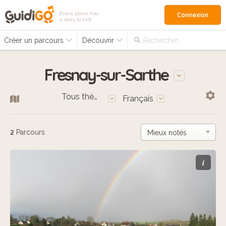
Every place has
Connexion
a story to tell
Créer un parcours
Découvrir
Rechercher…
Fresnay-sur-Sarthe
Tous thèmes
Français
2
Parcours
i