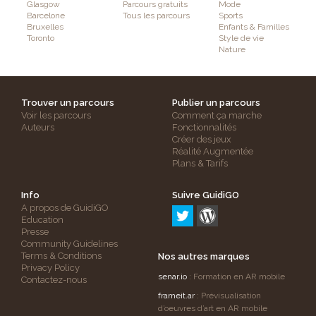
Glasgow
Parcours gratuits
Mode
Barcelone
Tous les parcours
Sports
Bruxelles
Enfants & Familles
Toronto
Style de vie
Nature
Trouver un parcours
Publier un parcours
Voir les parcours
Comment ça marche
Auteurs
Fonctionnalités
Créer des jeux
Réalité Augmentée
Plans & Tarifs
Info
Suivre GuidiGO
A propos de GuidiGO
Education
Presse
Community Guidelines
Terms & Conditions
Nos autres marques
Privacy Policy
senar.io
: Formation en AR mobile
Contactez-nous
frameit.ar
: Prévisualisation
d’oeuvres d’art en AR mobile