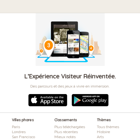
L’Expérience Visiteur Réinventée.
Des parcours et des jeux à vivre en immersion.
Villes phares
Classements
Thèmes
Paris
Plus téléchargées
Tous thèmes
Londres
Plus récentes
Histoire
San Francisco
Mieux notés
Arts