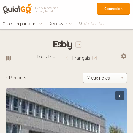
Every place has
Connexion
a story to tell
Créer un parcours
Découvrir
Rechercher…
Esbly
Tous thèmes
Français
1
Parcours
i