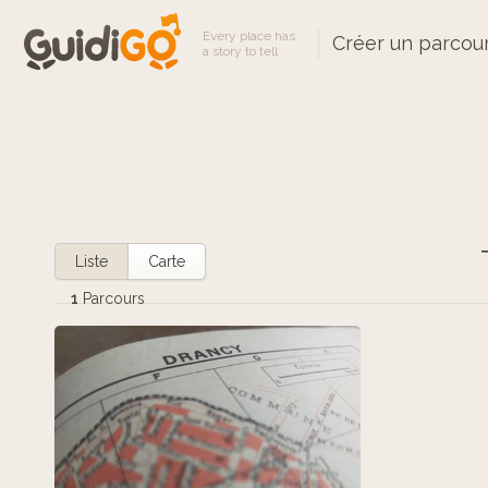
Every place has
Créer un parcou
a story to tell
Liste
Carte
1
Parcours