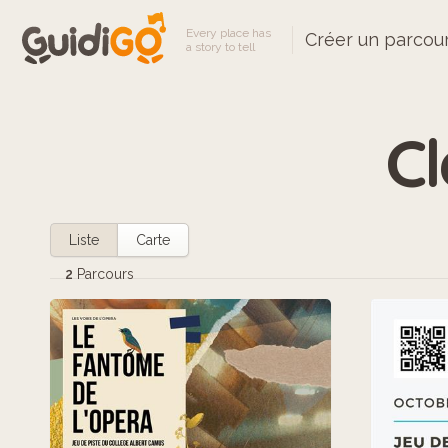
Every place has
Créer un parcou
a story to tell
C
Liste
Carte
2
Parcours