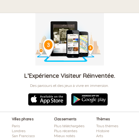
L’Expérience Visiteur Réinventée.
Des parcours et des jeux à vivre en immersion.
Villes phares
Classements
Thèmes
Paris
Plus téléchargées
Tous thèmes
Londres
Plus récentes
Histoire
San Francisco
Mieux notés
Arts