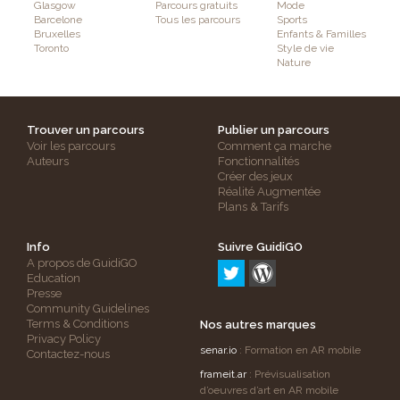
Glasgow
Parcours gratuits
Mode
Barcelone
Tous les parcours
Sports
Bruxelles
Enfants & Familles
Toronto
Style de vie
Nature
Trouver un parcours
Publier un parcours
Voir les parcours
Comment ça marche
Auteurs
Fonctionnalités
Créer des jeux
Réalité Augmentée
Plans & Tarifs
Info
Suivre GuidiGO
A propos de GuidiGO
Education
Presse
Community Guidelines
Terms & Conditions
Nos autres marques
Privacy Policy
senar.io
: Formation en AR mobile
Contactez-nous
frameit.ar
: Prévisualisation
d’oeuvres d’art en AR mobile