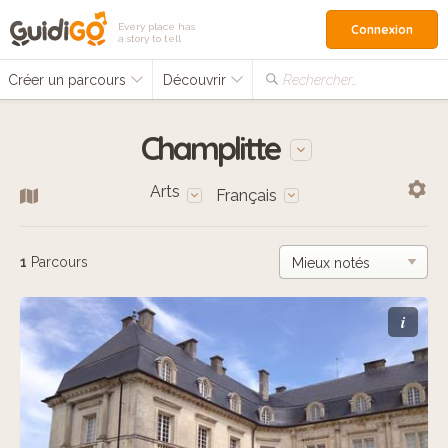
Every place has
Connexion
a story to tell
Créer un parcours
Découvrir
Rechercher…
Champlitte
Arts
Français
1
Parcours
i