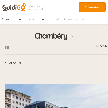
Every place has
Connexion
a story to tell
Créer un parcours
Découvrir
Rechercher…
Chambéry
Mode
1
Parcours