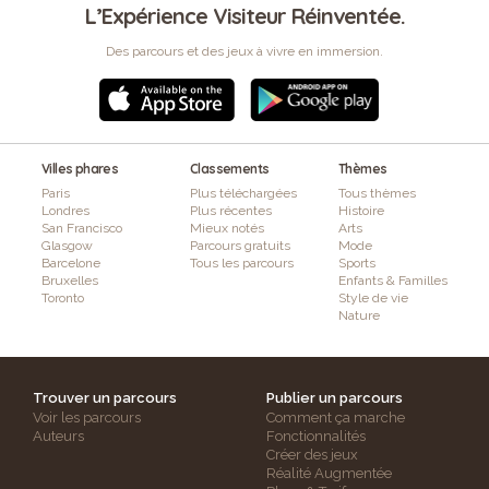
L’Expérience Visiteur Réinventée.
Des parcours et des jeux à vivre en immersion.
Villes phares
Classements
Thèmes
Paris
Plus téléchargées
Tous thèmes
Londres
Plus récentes
Histoire
San Francisco
Mieux notés
Arts
Glasgow
Parcours gratuits
Mode
Barcelone
Tous les parcours
Sports
Bruxelles
Enfants & Familles
Toronto
Style de vie
Nature
Trouver un parcours
Publier un parcours
Voir les parcours
Comment ça marche
Auteurs
Fonctionnalités
Créer des jeux
Réalité Augmentée