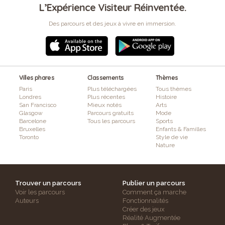
L’Expérience Visiteur Réinventée.
Des parcours et des jeux à vivre en immersion.
Villes phares
Classements
Thèmes
Paris
Plus téléchargées
Tous thèmes
Londres
Plus récentes
Histoire
San Francisco
Mieux notés
Arts
Glasgow
Parcours gratuits
Mode
Barcelone
Tous les parcours
Sports
Bruxelles
Enfants & Familles
Toronto
Style de vie
Nature
Trouver un parcours
Publier un parcours
Voir les parcours
Comment ça marche
Auteurs
Fonctionnalités
Créer des jeux
Réalité Augmentée