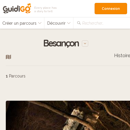
Every place has
Connexion
a story to tell
Créer un parcours
Découvrir
Rechercher…
Besançon
Histoir
1
Parcours