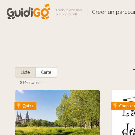
Every place has
Créer un parcou
a story to tell
Liste
Carte
2
Parcours
Quizz
Chasse a