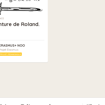
ANCE
nture de Roland.
ERASMUS+ NOO
Projet Erasmus
PROJET PÉDAGOGIQUE