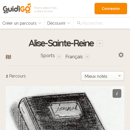
Every place has
Connexion
a story to tell
Créer un parcours
Découvrir
Rechercher…
Alise-Sainte-Reine
Sports
Français
2
Parcours
i