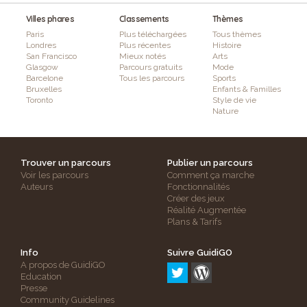
Villes phares
Classements
Thèmes
Paris
Plus téléchargées
Tous thèmes
Londres
Plus récentes
Histoire
San Francisco
Mieux notés
Arts
Glasgow
Parcours gratuits
Mode
Barcelone
Tous les parcours
Sports
Bruxelles
Enfants & Familles
Toronto
Style de vie
Nature
Trouver un parcours
Publier un parcours
Voir les parcours
Comment ça marche
Auteurs
Fonctionnalités
Créer des jeux
Réalité Augmentée
Plans & Tarifs
Info
Suivre GuidiGO
A propos de GuidiGO
Education
Presse
Community Guidelines