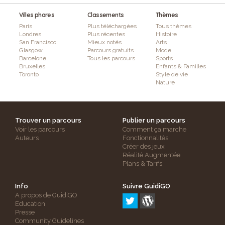
Villes phares
Classements
Thèmes
Paris
Plus téléchargées
Tous thèmes
Londres
Plus récentes
Histoire
San Francisco
Mieux notés
Arts
Glasgow
Parcours gratuits
Mode
Barcelone
Tous les parcours
Sports
Bruxelles
Enfants & Familles
Toronto
Style de vie
Nature
Trouver un parcours
Publier un parcours
Voir les parcours
Comment ça marche
Auteurs
Fonctionnalités
Créer des jeux
Réalité Augmentée
Plans & Tarifs
Info
Suivre GuidiGO
A propos de GuidiGO
Education
Presse
Community Guidelines