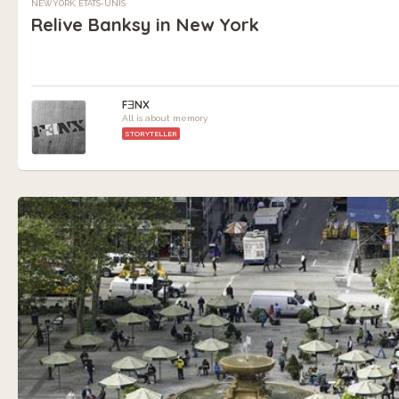
NEW YORK, ÉTATS-UNIS
Relive Banksy in New York
FƎNX
All is about memory
STORYTELLER