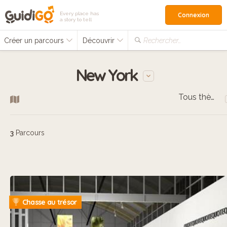
Every place has
Connexion
a story to tell
Créer un parcours
Découvrir
Rechercher…
New York
Tous thèmes
3
Parcours
Chasse au trésor