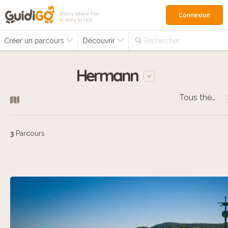
Every place has
Connexion
a story to tell
Créer un parcours
Découvrir
Rechercher…
Hermann
Tous thèmes
3
Parcours