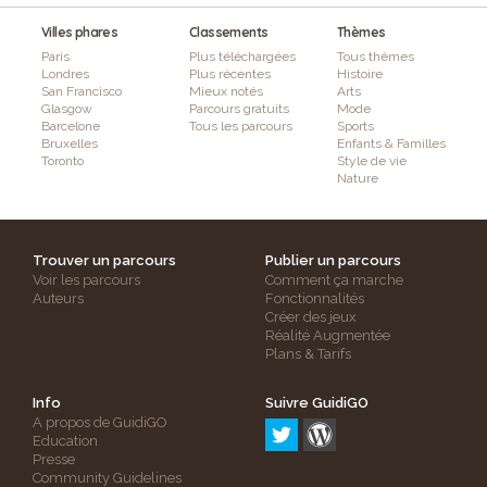
Villes phares
Classements
Thèmes
Paris
Plus téléchargées
Tous thèmes
Londres
Plus récentes
Histoire
San Francisco
Mieux notés
Arts
Glasgow
Parcours gratuits
Mode
Barcelone
Tous les parcours
Sports
Bruxelles
Enfants & Familles
Toronto
Style de vie
Nature
Trouver un parcours
Publier un parcours
Voir les parcours
Comment ça marche
Auteurs
Fonctionnalités
Créer des jeux
Réalité Augmentée
Plans & Tarifs
Info
Suivre GuidiGO
A propos de GuidiGO
Education
Presse
Community Guidelines