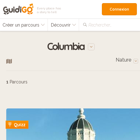
Every place has
Connexion
a story to tell
Créer un parcours
Découvrir
Rechercher…
Columbia
Nature
1
Parcours
Quizz