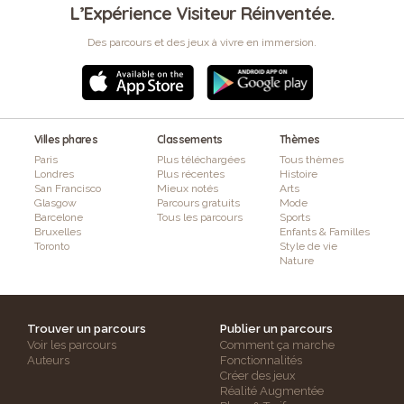
L’Expérience Visiteur Réinventée.
Des parcours et des jeux à vivre en immersion.
Villes phares
Classements
Thèmes
Paris
Plus téléchargées
Tous thèmes
Londres
Plus récentes
Histoire
San Francisco
Mieux notés
Arts
Glasgow
Parcours gratuits
Mode
Barcelone
Tous les parcours
Sports
Bruxelles
Enfants & Familles
Toronto
Style de vie
Nature
Trouver un parcours
Publier un parcours
Voir les parcours
Comment ça marche
Auteurs
Fonctionnalités
Créer des jeux
Réalité Augmentée