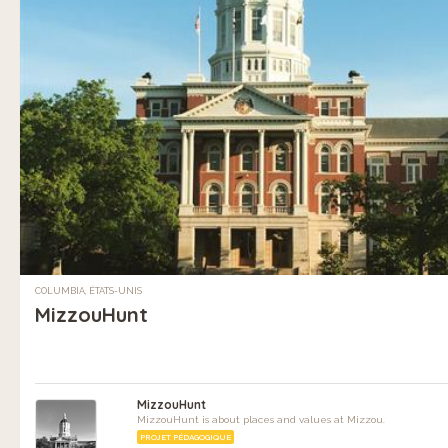
COLUMBIA, ÉTATS-UNIS
MizzouHunt
MizzouHunt
MizzouHunt is about places and values at Mizzou.
PROJET PÉDAGOGIQUE