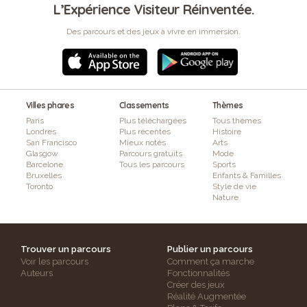
L’Expérience Visiteur Réinventée.
Des parcours et des jeux à vivre en immersion.
Villes phares
Classements
Thèmes
Paris
Plus téléchargées
Tous thèmes
Londres
Plus récentes
Histoire
San Francisco
Mieux notés
Arts
Glasgow
Parcours gratuits
Mode
Barcelone
Tous les parcours
Sports
Bruxelles
Enfants & Familles
Toronto
Style de vie
Nature
Trouver un parcours
Publier un parcours
Voir les parcours
Comment ça marche
Auteurs
Fonctionnalités
Créer des jeux
Réalité Augmentée