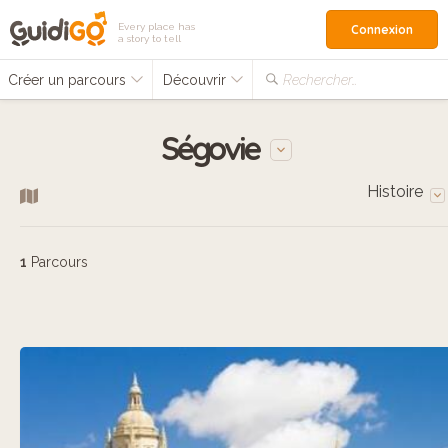
Every place has
Connexion
a story to tell
Créer un parcours
Découvrir
Rechercher…
Ségovie
Histoire
1
Parcours