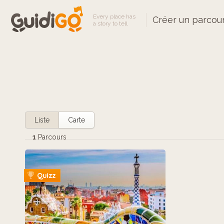
Every place has
Créer un parcou
a story to tell
Liste
Carte
1
Parcours
Quizz