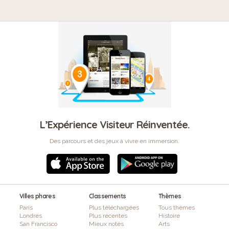
L’Expérience Visiteur Réinventée.
Des parcours et des jeux à vivre en immersion.
Villes phares
Classements
Thèmes
Paris
Plus téléchargées
Tous thèmes
Londres
Plus récentes
Histoire
San Francisco
Mieux notés
Arts