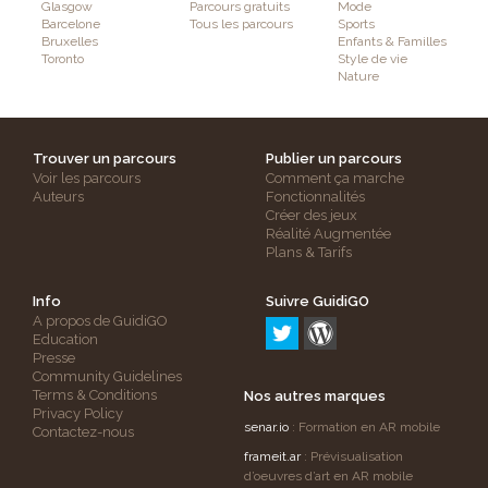
Glasgow
Parcours gratuits
Mode
Barcelone
Tous les parcours
Sports
Bruxelles
Enfants & Familles
Toronto
Style de vie
Nature
Trouver un parcours
Publier un parcours
Voir les parcours
Comment ça marche
Auteurs
Fonctionnalités
Créer des jeux
Réalité Augmentée
Plans & Tarifs
Info
Suivre GuidiGO
A propos de GuidiGO
Education
Presse
Community Guidelines
Terms & Conditions
Nos autres marques
Privacy Policy
senar.io
: Formation en AR mobile
Contactez-nous
frameit.ar
: Prévisualisation
d’oeuvres d’art en AR mobile