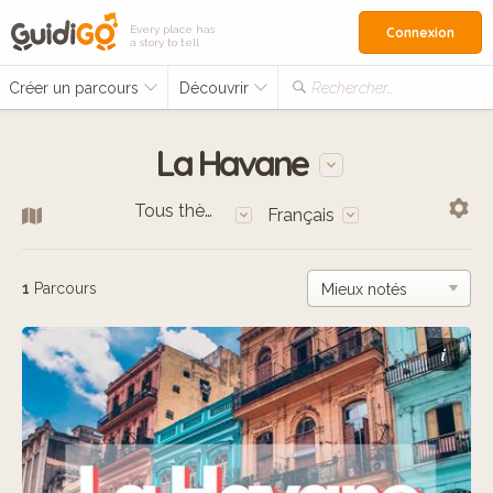
Every place has
Connexion
a story to tell
Créer un parcours
Découvrir
Rechercher…
La Havane
Tous thèmes
Français
1
Parcours
i