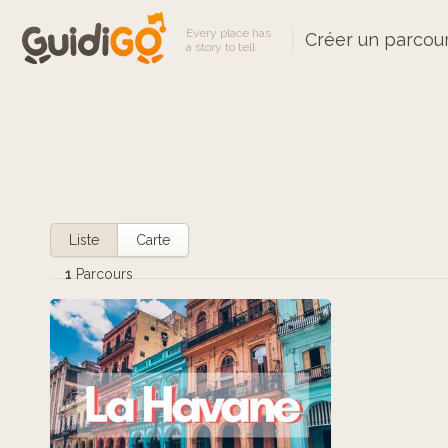
Every place has
Créer un parcou
a story to tell
Liste
Carte
1
Parcours