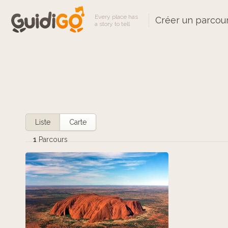
Every place has
Créer un parcou
a story to tell
Liste
Carte
1
Parcours