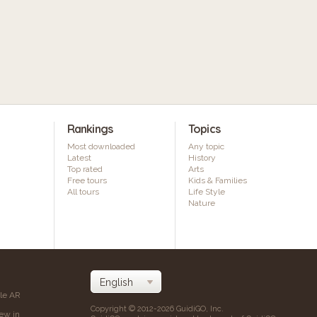
Rankings
Topics
Most downloaded
Any topic
Latest
History
Top rated
Arts
Free tours
Kids & Families
All tours
Life Style
Nature
ile AR
Copyright © 2012-2026 GuidiGO, Inc.
iew in