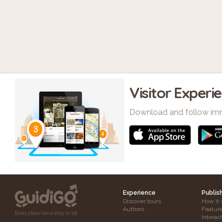
Visitor Experi
Download and follow im
Experience
Publis
Discover tours
How it 
Authors
Featur
Interac