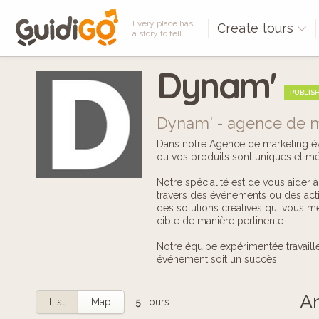
Every place has
Create tours
a story to tell
Dynam'
PUBLIS
Dynam' - agence de 
Dans notre Agence de marketing é
ou vos produits sont uniques et méri
Notre spécialité est de vous aider à
travers des événements ou des act
des solutions créatives qui vous me
cible de manière pertinente.
Notre équipe expérimentée travaille
événement soit un succès.
An
List
Map
5
Tours