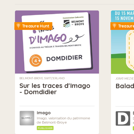
Treasure Hunt
Treasur
BELMONT-BROYE, SWITZERLAND
JORAT-MÉZIÈ
Sur les traces d'Imago
Balad
- Domdidier
Imago
Imago, valorisation du patrimoine
de Belmont-Broye
PUBLISHER