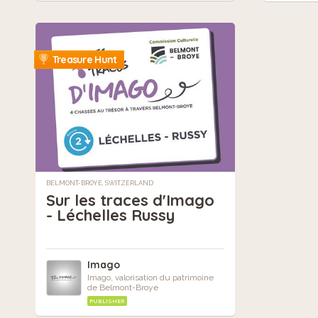
Treasure Hunt
BELMONT-BROYE, SWITZERLAND
Sur les traces d'Imago
- Léchelles Russy
Imago
Imago, valorisation du patrimoine
de Belmont-Broye
PUBLISHER