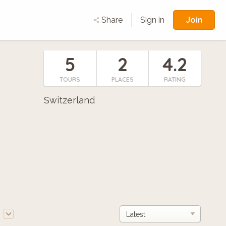
Join
Share
Sign in
5
2
4.2
TOURS
PLACES
RATING
Switzerland
e