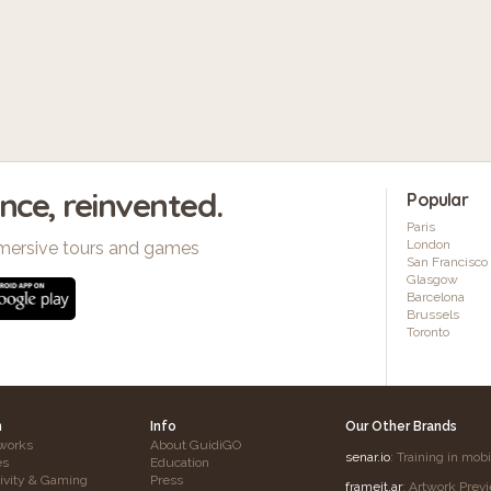
ence, reinvented.
Popular
Paris
London
mersive tours and games
San Francisco
Glasgow
Barcelona
Brussels
Toronto
h
Info
Our Other Brands
works
About GuidiGO
senar.io
: Training in mob
es
Education
tivity & Gaming
Press
frameit.ar
: Artwork Prev