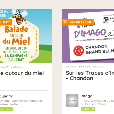
e Hunt
Treasure Hunt
BELMONT-BROYE, SWITZERLAND
RES, SWITZERLAND
Sur les Traces d'
e autour du miel
- Chandon
Imago
Dynam'
Imago, valorisation du p
Dynam' - agence de marketing
de Belmont-Broye
événementiel
PUBLISHER
PUBLISHER