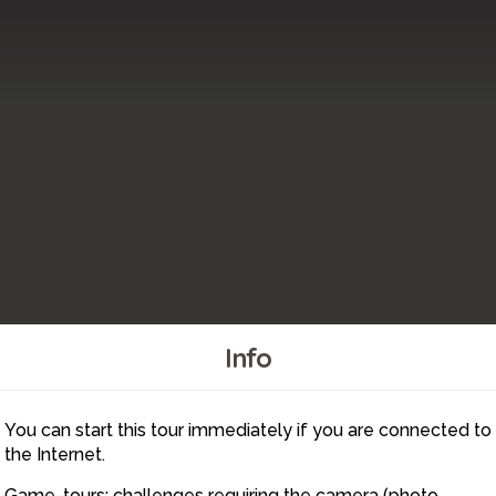
Info
14
13
You can start this tour immediately if you are connected to
10
12
the Internet.
Game-tours: challenges requiring the camera (photo