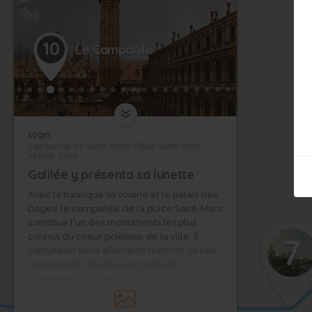
10
Le Campanile
109m
Campanile de Saint-Marc, Place Saint-Marc,
Venise, Italie
Galilée y présenta sa lunette
Avec la basilique sa voisine et le palais des
Doges, le campanile de la place Saint-Marc
constitue l'un des monuments les plus
7
connus du coeur politique de la ville. Il
comprend deux éléments distincts : la tour
proprement dite et la loggetta de
Sansovino, à ses pieds.
La tour, haute de 96m, ne se trouve pas à
cet endroit par hasard, mais c'est le résultat