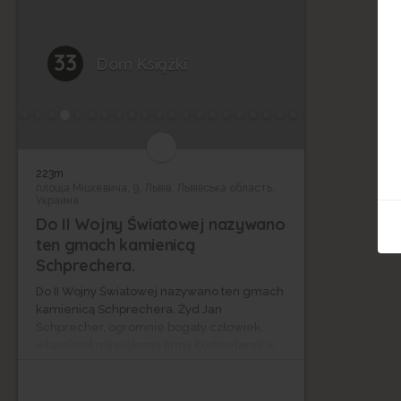
33
Dom Książki
223m
площа Міцкевича, 9, Львів, Львівська область,
Украина
Do II Wojny Światowej nazywano
ten gmach kamienicą
Schprechera.
Do II Wojny Światowej nazywano ten gmach
kamienicą Schprechera. Żyd Jan
Schprecher, ogromnie bogaty człowiek,
własciciel największej firmy budowlanej w
Galicji, był strasznym sknerą.