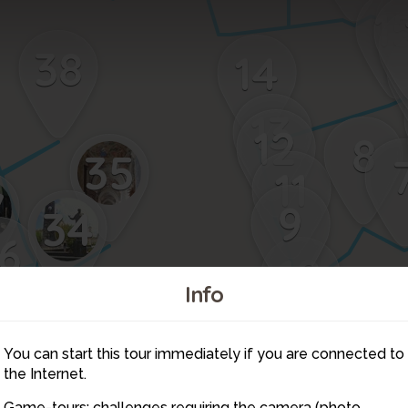
1
38
14
13
12
8
35
11
7
9
34
6
10
Info
You can start this tour immediately if you are connected to
33
the Internet.
Game-tours: challenges requiring the camera (photo