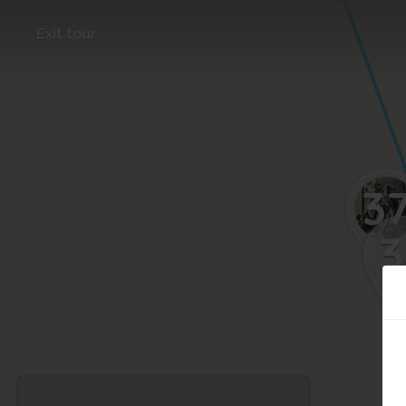
Exit tour
3
3