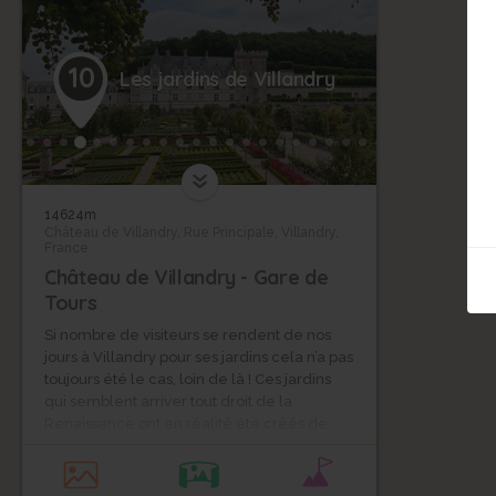
10
Les jardins de Villandry
14624m
Château de Villandry, Rue Principale, Villandry,
France
Château de Villandry - Gare de
Tours
Si nombre de visiteurs se rendent de nos
jours à Villandry pour ses jardins cela n’a pas
toujours été le cas, loin de là ! Ces jardins
qui semblent arriver tout droit de la
Renaissance ont en réalité été créés de
toutes pièces au 20e siècle.
Quand le docteur Joachim Carvallo et sa