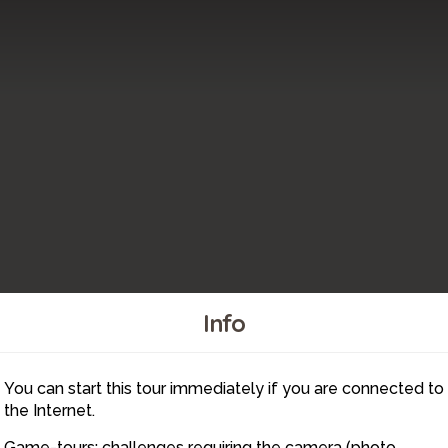
Info
You can start this tour immediately if you are connected to
10
the Internet.
Game-tours: challenges requiring the camera (photo