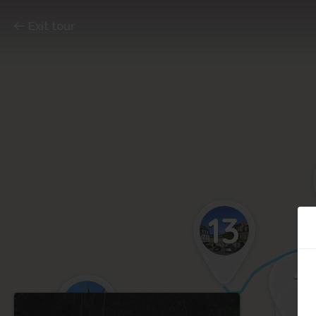
Exit tour
13
1
14