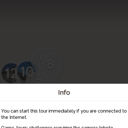
9
8
10
12
11
7
6
Info
5
You can start this tour immediately if you are connected to
4
the Internet.
3
2
Game-tours: challenges requiring the camera (photo