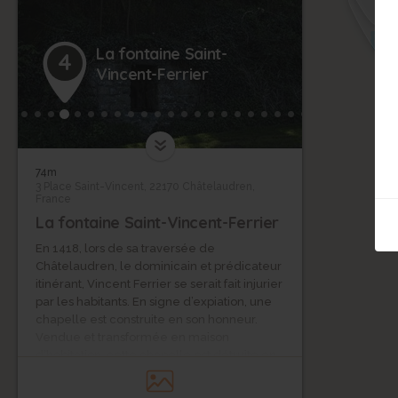
La fontaine Saint-
4
Vincent-Ferrier
74m
3 Place Saint-Vincent, 22170 Châtelaudren,
15
France
La fontaine Saint-Vincent-Ferrier
En 1418, lors de sa traversée de
Châtelaudren, le dominicain et prédicateur
itinérant, Vincent Ferrier se serait fait injurier
par les habitants. En signe d’expiation, une
chapelle est construite en son honneur.
Vendue et transformée en maison
d’habitation, cette chapelle est détruite en
1895. Aujourd'hui, seule la fontaine Saint-
Vincent-Ferrier rappelle son souvenir.