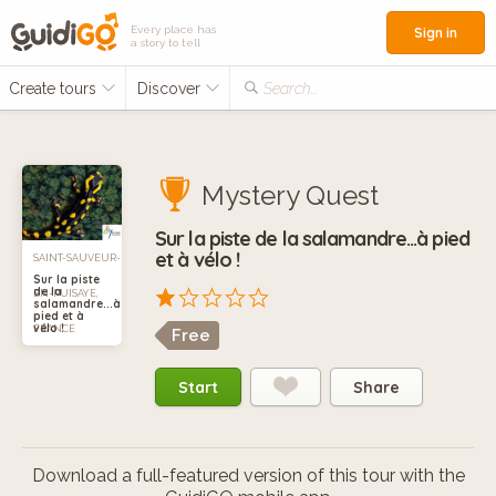
Every place has
Sign in
a story to tell
Create tours
Discover
Search...
Mystery Quest
Sur la piste de la salamandre...à pied
et à vélo !
SAINT-SAUVEUR-
Sur la piste
de la
EN-PUISAYE,
salamandre...à
pied et à
vélo !
FRANCE
Free
Start
Share
Download a full-featured version of this tour with the