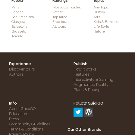
Popular
Rankings
Topics
Paris
Most downloaded
Any topic
London
Latest
History
San Francisco
Top rated
Arts
Glasgow
Free tours
Kids & Families
Barcelona
All tours
Life Style
Brussels
Nature
Toronto
Experience
Publish
Discover tours
How it works
Authors
Features
Interactivity & Gaming
Augmented Reality
Plans & Pricing
Info
Follow GuidiGO
About GuidiGO
Education
Press
Community Guidelines
Terms & Conditions
Our Other Brands
Privacy Policy