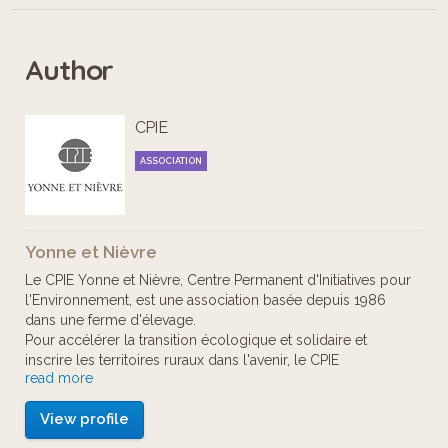
tourné en rond pendant des heures
sans jamais retrouver son chemin, elle
Author
est désespérée et affamée. La petite
bête a besoin de ton aide pour
CPIE
pouvoir rentrer chez elle. Si tu
acceptes cette mission, il te faudra
ASSOCIATION
explorer la nature environnante à la
recherche d’indices. Equipé de ton
Yonne et Nièvre
traducteur universel, tu pourras
Le CPIE Yonne et Nièvre, Centre Permanent d'Initiatives pour
échanger avec tous les êtres vivants
l'Environnement, est une association basée depuis 1986
dans une ferme d'élevage.
que tu rencontreras.
Pour accélérer la transition écologique et solidaire et
Une version courte du parcours, qui
inscrire les territoires ruraux dans l'avenir, le CPIE
read more
développe avec les citoyens, entreprises et collectivités
se fait uniquement à pied, est
locales, des projets en faveur de l’agroécologie, des
également disponible.
View profile
pédagogies du dehors, de la qualité de l’eau et de
l’alimentation.