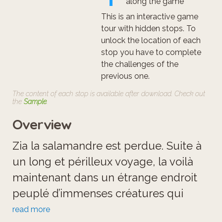
along the game
This is an interactive game
tour with hidden stops. To
unlock the location of each
stop you have to complete
the challenges of the
previous one.
The content of each stop is available after download. Check out
the
Sample
.
Overview
Zia la salamandre est perdue. Suite à
un long et périlleux voyage, la voilà
maintenant dans un étrange endroit
peuplé d’immenses créatures qui
marchent sur deux pattes. Après avoir
read more