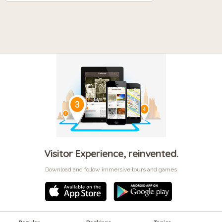
Visitor Experience, reinvented.
Download and follow immersive tours and games