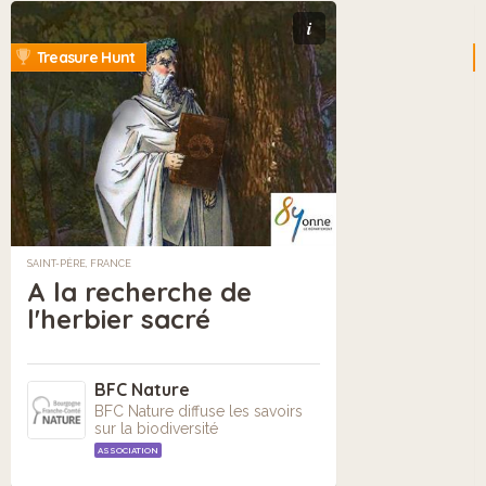
i
Treasure Hunt
SAINT-PÈRE, FRANCE
A la recherche de
l'herbier sacré
BFC Nature
BFC Nature diffuse les savoirs
sur la biodiversité
ASSOCIATION