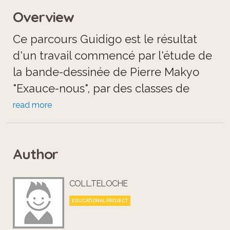
Overview
Ce parcours Guidigo est le résultat
d'un travail commencé par l'étude de
la bande-dessinée de Pierre Makyo
"Exauce-nous", par des classes de
quatrième du collège Saint Jean-
read more
Baptiste de La Salle de Teloché dans
le cadre d'une séquence de français
Author
intitulée "la ville, lieu de tous les
possibles". L'histoire se déroulant dans
COLL.TELOCHE
les rues du Mans, nous avons eu l'idée
de permettre aux élèves de se rendre
EDUCATIONAL PROJECT
sur les lieux de l'aventure, en leur