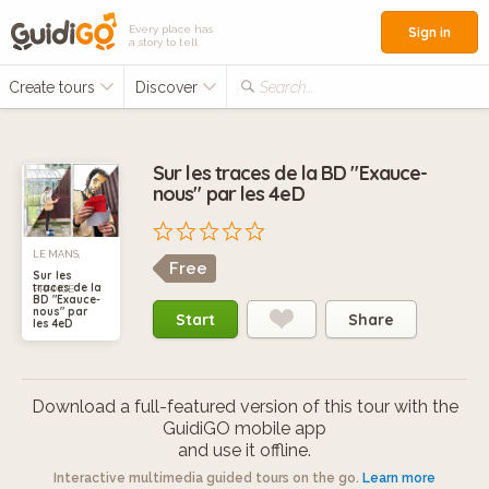
Every place has
Sign in
a story to tell
Create tours
Discover
Search...
Sur les traces de la BD "Exauce-
nous" par les 4eD
LE MANS,
Free
Sur les
traces de la
FRANCE
BD "Exauce-
nous" par
Start
Share
les 4eD
Download a full-featured version of this tour with the
GuidiGO mobile app
and use it offline.
Interactive multimedia guided tours on the go.
Learn more