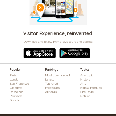
Visitor Experience, reinvented.
Download and follow immersive tours and games
Popular
Rankings
Topics
Paris
Most downloaded
Any topic
London
Latest
History
San Francisco
Top rated
Arts
Glasgow
Free tours
Kids & Families
Barcelona
All tours
Life Style
Brussels
Nature
Toronto